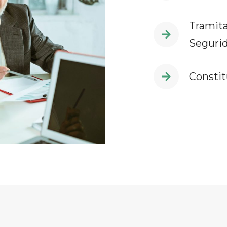
Tramita
Segurid
Constit