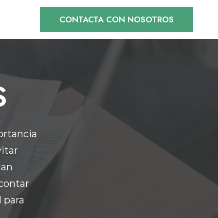
CONTACTA CON NOSOTROS
S
ortancia
itar
dan
 contar
 para