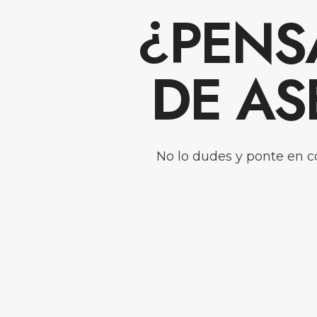
¿PENS
DE AS
No lo dudes y ponte en c