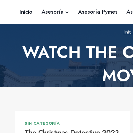
Saltar
Inicio
Asesoría
Asesoría Pymes
As
al
contenido
Inic
WATCH THE C
MOV
SIN CATEGORÍA
The Christmas Detective 2023