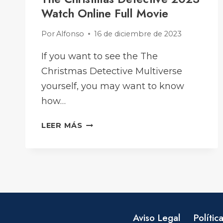
Watch Online Full Movie
Por
Alfonso
16 de diciembre de 2023
If you want to see the The
Christmas Detective Multiverse
yourself, you may want to know
how…
THE
LEER MÁS
CHRISTMAS
DETECTIVE
2023
WATCH
ONLINE
FULL
MOVIE
Aviso Legal
Polític