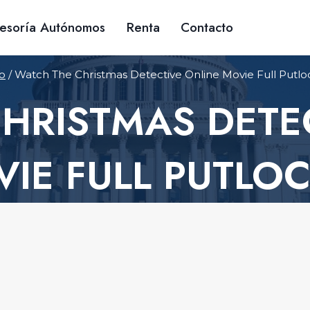
esoría Autónomos
Renta
Contacto
io
/
Watch The Christmas Detective Online Movie Full Putlo
HRISTMAS DETE
IE FULL PUTLO